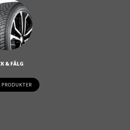
K & FÄLG
L PRODUKTER