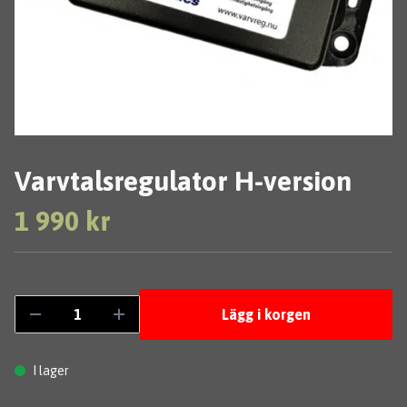
Varvtalsregulator H-version
1 990 kr
Lägg i korgen
I lager