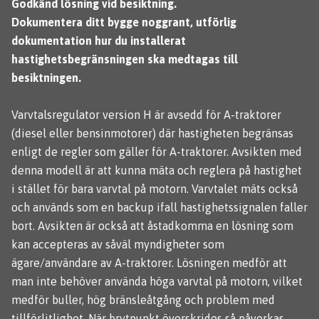
Godkänd lösning vid besiktning.
Dokumentera ditt bygge noggrant, utförlig
dokumentation hur du installerat
hastighetsbegränsningen ska medtagas till
besiktningen.
Varvtalsregulator version H är avsedd för A-traktorer
(diesel eller bensinmotorer) där hastigheten begränsas
enligt de regler som gäller för A-traktorer. Avsikten med
denna modell är att kunna mäta och reglera på hastighet
i stället för bara varvtal på motorn. Varvtalet mäts också
och används som en backup ifall hastighetssignalen faller
bort. Avsikten är också att åstadkomma en lösning som
kan accepteras av såväl myndigheter som
ägare/användare av A-traktorer. Lösningen medför att
man inte behöver använda höga varvtal på motorn, vilket
medför buller, hög bränsleåtgång och problem med
tillförlitlighet. När brytpunkt överskrides så påverkas