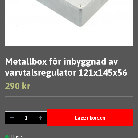
Metallbox för inbyggnad av
varvtalsregulator 121x145x56
290 kr
Lägg i korgen
I lager