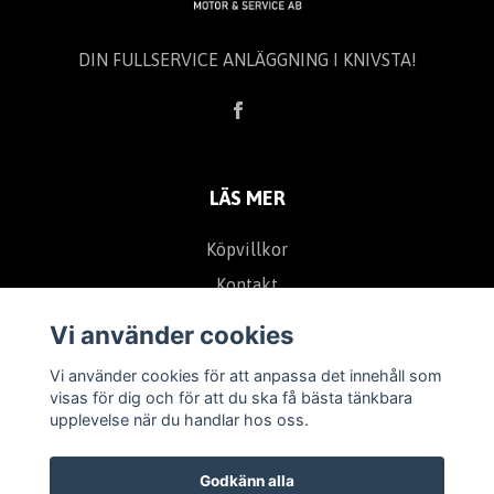
DIN FULLSERVICE ANLÄGGNING I KNIVSTA!
LÄS MER
Köpvillkor
Kontakt
Vi använder cookies
TA DEL AV VÅRA UTVALDA ERBJUDANDEN
Vi använder cookies för att anpassa det innehåll som
visas för dig och för att du ska få bästa tänkbara
upplevelse när du handlar hos oss.
ANMÄL
Godkänn alla