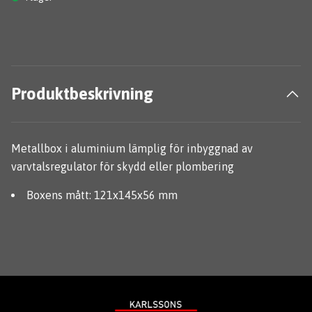
Produktbeskrivning
Metallbox i aluminium lämplig för inbyggnad av
varvtalsregulator för skydd eller plombering
Boxens mått: 121x145x56 mm