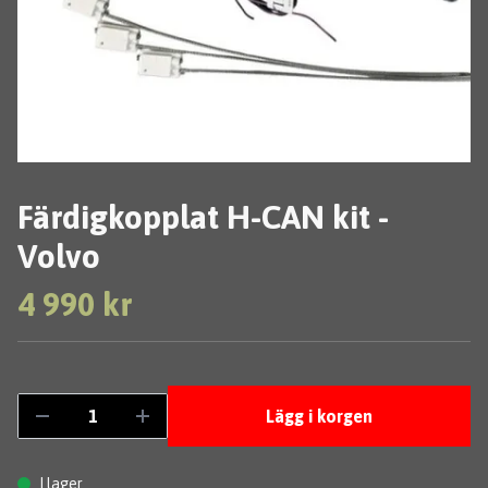
Färdigkopplat H-CAN kit -
Volvo
4 990 kr
Lägg i korgen
I lager